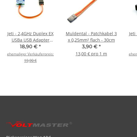
Jeti - 2,4GHz Duplex EX
Muldental - Patchkabel 3
Jet
USBa USB Adapter
x 0,25mm² flach - 30cm
Update-Kabel
18,90 €
*
3,90 €
*
13,00 € pro 1 m
ehemaliger Verkäuferpreis:
ehem
19,90 €