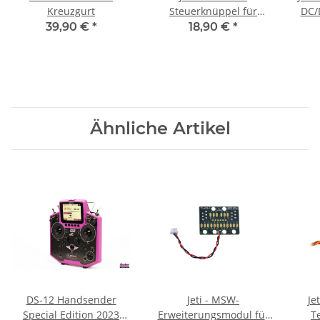
Kreuzgurt
Steuerknüppel für
DC/
DS/DC Sender (2 Stück)
39,90 €
*
18,90 €
*
Ähnliche Artikel
DS-12 Handsender
Jeti - MSW-
Je
Special Edition 2023
Erweiterungsmodul für
T