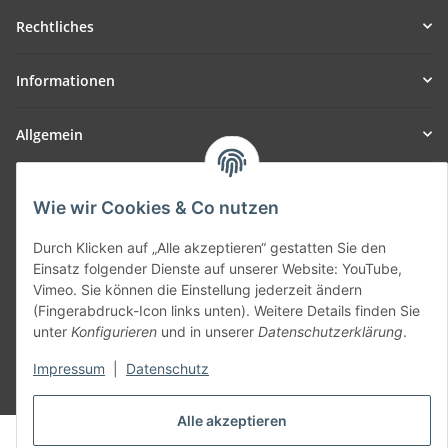
Rechtliches
Informationen
Allgemein
Teil unseres Netzwerks:
Wie wir Cookies & Co nutzen
SmoliTec - Safety. Simplified. Worldwide. ( B2B Shop )
Durch Klicken auf „Alle akzeptieren“ gestatten Sie den
Einsatz folgender Dienste auf unserer Website: YouTube,
Vertrag widerrufen
Vimeo. Sie können die Einstellung jederzeit ändern
(Fingerabdruck-Icon links unten). Weitere Details finden Sie
unter
Konfigurieren
und in unserer
Datenschutzerklärung
.
Impressum
|
Datenschutz
* Alle Preise inkl. gesetzlicher USt., zzgl.
Versand
Alle akzeptieren
© voltmaster.de