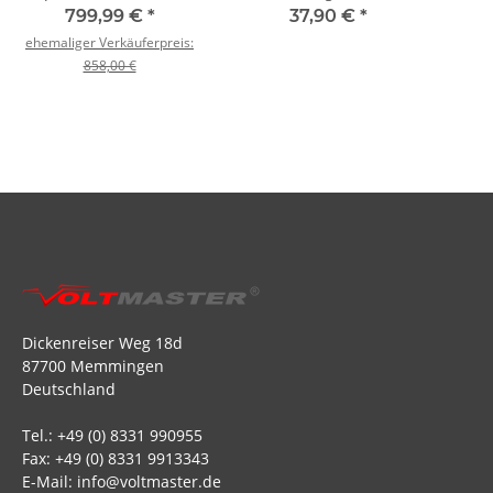
Carbon purple
DC/DS 24 II
799,99 €
*
37,90 €
*
Multimode mit R9
ehemaliger Verkäuferpreis:
858,00 €
Dickenreiser Weg 18d
87700 Memmingen
Deutschland
Tel.: +49 (0) 8331 990955
Fax: +49 (0) 8331 9913343
E-Mail: info@voltmaster.de