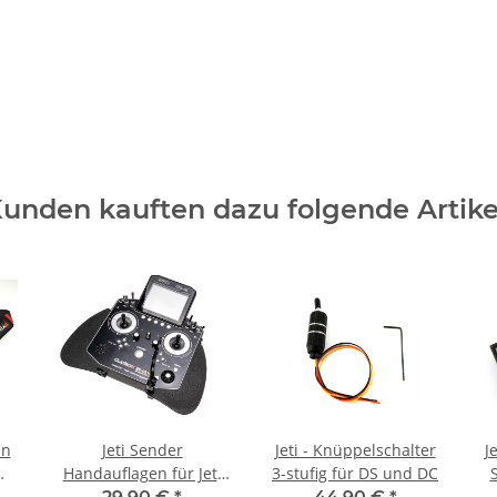
unden kauften dazu folgende Artike
en
Jeti Sender
Jeti - Knüppelschalter
J
Handauflagen für Jeti
3-stufig für DS und DC
DS-14, DS-16 (II), DS-24