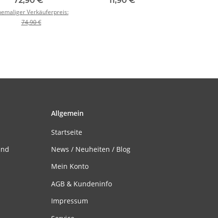
72,90 €
*
11,90 €
*
emaliger Verkäuferpreis:
74,90 €
Allgemein
Startseite
and
News / Neuheiten / Blog
Mein Konto
AGB & Kundeninfo
Impressum