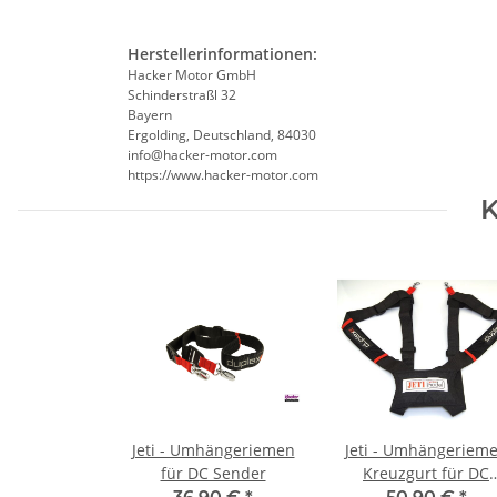
Herstellerinformationen:
Hacker Motor GmbH
Schinderstraßl 32
Bayern
Ergolding, Deutschland, 84030
info@hacker-motor.com
https://www.hacker-motor.com
K
Jeti - Umhängeriemen
Jeti - Umhängeriem
für DC Sender
Kreuzgurt für DC
Sender