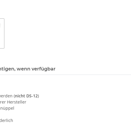
htigen, wenn verfügbar
erden (
nicht DS-12
)
er Hersteller
Knüppel
derlich