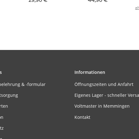
29,90 €
*
44,90 €
*
(1 Paar)
eh
s
Informationen
belehrung & -formular
Öffnungszeiten und Anfahrt
tsorgung
Eigenes Lager - schneller Vers
rten
Voltmaster in Memmingen
on
Kontakt
tz