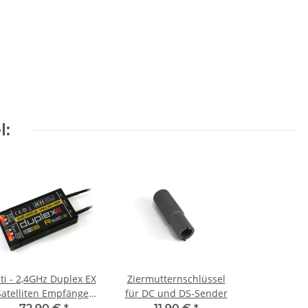
l:
eti - 2,4GHz Duplex EX
Ziermutternschlüssel
Satelliten Empfänger
für DC und DS-Sender
Rsat 2