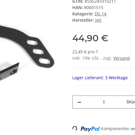
GTIN:
8595245910211
HAN:
80001515
Kategorie:
DS-14
Hersteller:
Jeti
44,90 €
22,45 € pro 1
inkl. 19% USt. , zzgl.
Versand
Lager Lieferant: 3 Werktage
Stü
Komponenten wer
Loading...