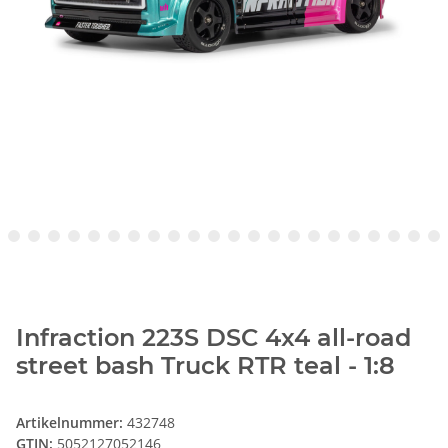
Infraction 223S DSC 4x4 all-road
street bash Truck RTR teal - 1:8
Artikelnummer:
432748
GTIN:
5052127052146