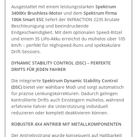
Ausgestattet mit einem leistungsstarken
Spektrum
3400Kv Brushless-Motor
und dem
Spektrum Firma
100A Smart ESC
liefert der INFRACTION 223S brutale
Beschleunigung und beeindruckende
Endgeschwindigkeit. Mit dem optionalen Speed-Ritzel
und einem 3S LiPo-Akku erreichst du mühelos über 105
km/h – perfekt für Highspeed-Runs und spektakuläre
Drift-Sessions.
DYNAMIC STABILITY CONTROL (DSC) – PERFEKTE
DRIFTS FÜR JEDEN FAHRER
Die integrierte
Spektrum Dynamic Stability Control
(DSC)
bietet vier wählbare Modi und sorgt automatisch
für präzise Lenkungskorrekturen. Dadurch gelingen
kontrollierte Drifts auch Einsteigern mühelos, während
erfahrene Fahrer die Unterstützung individuell
reduzieren oder komplett deaktivieren können.
ROBUSTER 4X4 ANTRIEB MIT METALLKOMPONENTEN
Der Antriebsstrang wurde konsequent auf Haltbarkeit