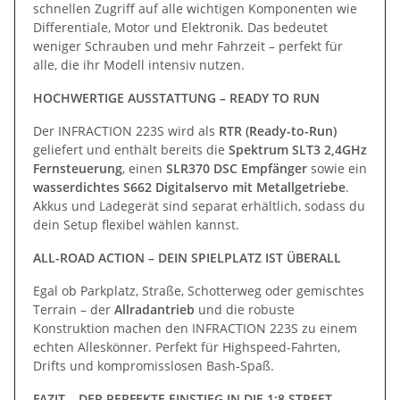
schnellen Zugriff auf alle wichtigen Komponenten wie
Differentiale, Motor und Elektronik. Das bedeutet
weniger Schrauben und mehr Fahrzeit – perfekt für
alle, die ihr Modell intensiv nutzen.
HOCHWERTIGE AUSSTATTUNG – READY TO RUN
Der INFRACTION 223S wird als
RTR (Ready-to-Run)
geliefert und enthält bereits die
Spektrum SLT3 2,4GHz
Fernsteuerung
, einen
SLR370 DSC Empfänger
sowie ein
wasserdichtes S662 Digitalservo mit Metallgetriebe
.
Akkus und Ladegerät sind separat erhältlich, sodass du
dein Setup flexibel wählen kannst.
ALL-ROAD ACTION – DEIN SPIELPLATZ IST ÜBERALL
Egal ob Parkplatz, Straße, Schotterweg oder gemischtes
Terrain – der
Allradantrieb
und die robuste
Konstruktion machen den INFRACTION 223S zu einem
echten Alleskönner. Perfekt für Highspeed-Fahrten,
Drifts und kompromisslosen Bash-Spaß.
FAZIT – DER PERFEKTE EINSTIEG IN DIE 1:8 STREET