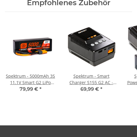
Empfohlenes Zubehör
Spektrum - 5000mAh 3S
Spektrum - Smart
S
11.1V Smart G2 LiPo
Charger S155 G2 AC -
Powe
Hardcase IC5 - 50C
55W
L
79,99 €
*
69,99 €
*