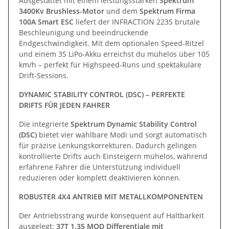
Ausgestattet mit einem leistungsstarken
Spektrum
3400Kv Brushless-Motor
und dem
Spektrum Firma
100A Smart ESC
liefert der INFRACTION 223S brutale
Beschleunigung und beeindruckende
Endgeschwindigkeit. Mit dem optionalen Speed-Ritzel
und einem 3S LiPo-Akku erreichst du mühelos über 105
km/h – perfekt für Highspeed-Runs und spektakuläre
Drift-Sessions.
DYNAMIC STABILITY CONTROL (DSC) – PERFEKTE
DRIFTS FÜR JEDEN FAHRER
Die integrierte
Spektrum Dynamic Stability Control
(DSC)
bietet vier wählbare Modi und sorgt automatisch
für präzise Lenkungskorrekturen. Dadurch gelingen
kontrollierte Drifts auch Einsteigern mühelos, während
erfahrene Fahrer die Unterstützung individuell
reduzieren oder komplett deaktivieren können.
ROBUSTER 4X4 ANTRIEB MIT METALLKOMPONENTEN
Der Antriebsstrang wurde konsequent auf Haltbarkeit
ausgelegt:
37T 1.35 MOD Differentiale mit