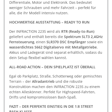
Differentiale, Motor und Elektronik. Das bedeutet
weniger Schrauben und mehr Fahrzeit – perfekt für
alle, die ihr Modell intensiv nutzen.
HOCHWERTIGE AUSSTATTUNG – READY TO RUN
Der INFRACTION 223S wird als
RTR (Ready-to-Run)
geliefert und enthält bereits die
Spektrum SLT3 2,4GHz
Fernsteuerung
, einen
SLR370 DSC Empfänger
sowie ein
wasserdichtes S662 Digitalservo mit Metallgetriebe
.
Akkus und Ladegerät sind separat erhältlich, sodass du
dein Setup flexibel wählen kannst.
ALL-ROAD ACTION – DEIN SPIELPLATZ IST ÜBERALL
Egal ob Parkplatz, Straße, Schotterweg oder gemischtes
Terrain – der
Allradantrieb
und die robuste
Konstruktion machen den INFRACTION 223S zu einem
echten Alleskönner. Perfekt für Highspeed-Fahrten,
Drifts und kompromisslosen Bash-Spaß.
FAZIT – DER PERFEKTE EINSTIEG IN DIE 1:8 STREET
BASH KLASSE