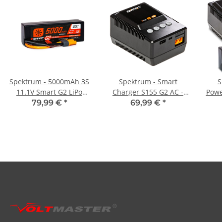
Spektrum - 5000mAh 3S
Spektrum - Smart
S
11.1V Smart G2 LiPo
Charger S155 G2 AC -
Powe
Hardcase IC5 - 50C
55W
L
79,99 €
*
69,99 €
*