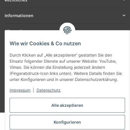
Informationen
Allgemein
Wie wir Cookies & Co nutzen
Teil unseres Netzwerks:
SmoliTec - Safety. Simplified. Worldwide. ( B2B Shop )
Durch Klicken auf „Alle akzeptieren“ gestatten Sie den
Einsatz folgender Dienste auf unserer Website: YouTube,
Vimeo. Sie können die Einstellung jederzeit ändern
Vertrag widerrufen
(Fingerabdruck-Icon links unten). Weitere Details finden Sie
unter
Konfigurieren
und in unserer
Datenschutzerklärung
.
Impressum
|
Datenschutz
* Alle Preise inkl. gesetzlicher USt., zzgl.
Versand
Alle akzeptieren
© voltmaster.de
Konfigurieren
Powered by
JTL-Shop