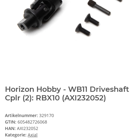
Horizon Hobby - WB11 Driveshaft
Cplr (2): RBX10 (AXI232052)
Artikelnummer:
329170
GTIN:
605482726068
HAN:
AXI232052
Kategorie:
Axial