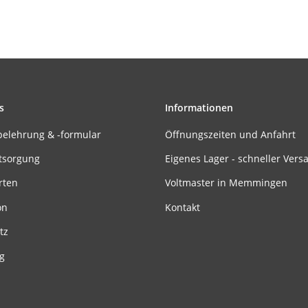
s
Informationen
belehrung & -formular
Öffnungszeiten und Anfahrt
tsorgung
Eigenes Lager - schneller Vers
rten
Voltmaster in Memmingen
on
Kontakt
tz
g