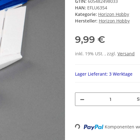
GTIN:
605482498033
HAN:
EFLU6354
Kategorie:
Horizon Hobby
Hersteller:
Horizon Hobby
9,99 €
inkl. 19% USt. , zzgl.
Versand
Lager Lieferant: 3 Werktage
S
Komponenten wer
Loading...