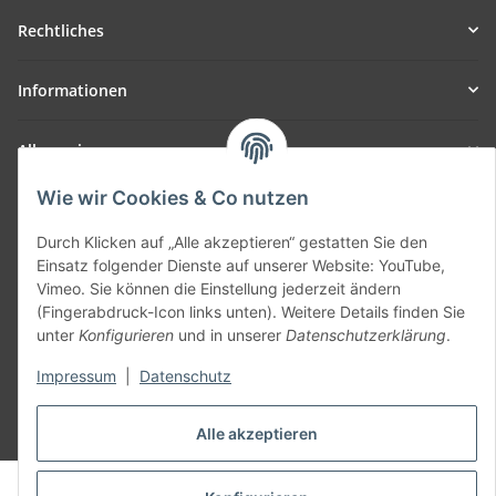
Rechtliches
Informationen
Allgemein
Wie wir Cookies & Co nutzen
Teil unseres Netzwerks:
SmoliTec - Safety. Simplified. Worldwide. ( B2B Shop )
Durch Klicken auf „Alle akzeptieren“ gestatten Sie den
Einsatz folgender Dienste auf unserer Website: YouTube,
Vimeo. Sie können die Einstellung jederzeit ändern
Vertrag widerrufen
(Fingerabdruck-Icon links unten). Weitere Details finden Sie
unter
Konfigurieren
und in unserer
Datenschutzerklärung
.
Impressum
|
Datenschutz
* Alle Preise inkl. gesetzlicher USt., zzgl.
Versand
Alle akzeptieren
© voltmaster.de