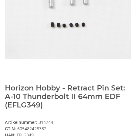
Horizon Hobby - Retract Pin Set:
A-10 Thunderbolt II 64mm EDF
(EFLG349)
Artikelnummer:
314744
GTIN:
605482428382
HAN:
EFLG349