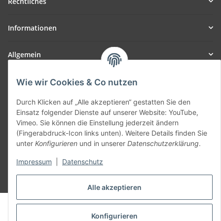
Rechtliches
Informationen
Allgemein
Teil unseres Netzwerks:
Wie wir Cookies & Co nutzen
SmoliTec - Safety. Simplified. Worldwide. ( B2B Shop )
Durch Klicken auf „Alle akzeptieren“ gestatten Sie den
Einsatz folgender Dienste auf unserer Website: YouTube,
Vertrag widerrufen
Vimeo. Sie können die Einstellung jederzeit ändern
(Fingerabdruck-Icon links unten). Weitere Details finden Sie
unter
Konfigurieren
und in unserer
Datenschutzerklärung
.
Impressum
|
Datenschutz
* Alle Preise inkl. gesetzlicher USt., zzgl.
Versand
Alle akzeptieren
© voltmaster.de
Powered by
JTL-Shop
Konfigurieren