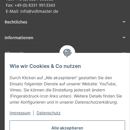
Fax: +49 (0) 8331 9913343
E-Mail: info@voltmaster.de
Rechtliches
Informationen
Allgemein
Wie wir Cookies & Co nutzen
Teil unseres Netzwerks:
SmoliTec - Safety. Simplified. Worldwide. ( B2B Shop )
Durch Klicken auf „Alle akzeptieren“ gestatten Sie den
Einsatz folgender Dienste auf unserer Website: YouTube,
Vimeo. Sie können die Einstellung jederzeit ändern
Vertrag widerrufen
(Fingerabdruck-Icon links unten). Weitere Details finden Sie
unter
Konfigurieren
und in unserer
Datenschutzerklärung
.
Impressum
|
Datenschutz
* Alle Preise inkl. gesetzlicher USt., zzgl.
Versand
Alle akzeptieren