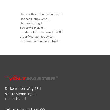
Herstellerinformationen:
Horizon Hobby GmbH
Hanskampring 9
Schleswig-Holstein
Barsbüttel, Deutschland, 22885
order@horizonhobby.com
https://www.horizonhobby.de
Dickenreiser Weg 18d
87700 Memmingen
Deutschland
Tel.: +49 (0) 8331 990955