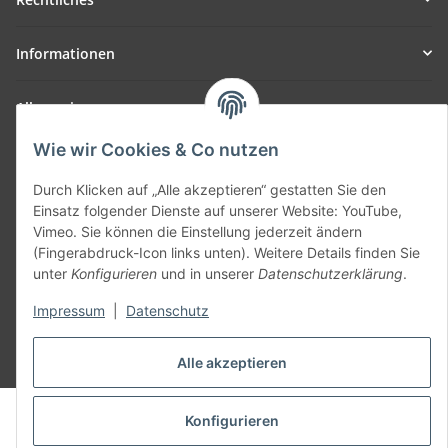
Informationen
Allgemein
Wie wir Cookies & Co nutzen
Teil unseres Netzwerks:
SmoliTec - Safety. Simplified. Worldwide. ( B2B Shop )
Durch Klicken auf „Alle akzeptieren“ gestatten Sie den
Einsatz folgender Dienste auf unserer Website: YouTube,
Vimeo. Sie können die Einstellung jederzeit ändern
Vertrag widerrufen
(Fingerabdruck-Icon links unten). Weitere Details finden Sie
unter
Konfigurieren
und in unserer
Datenschutzerklärung
.
Impressum
|
Datenschutz
* Alle Preise inkl. gesetzlicher USt., zzgl.
Versand
Alle akzeptieren
© voltmaster.de
Konfigurieren
Powered by
JTL-Shop