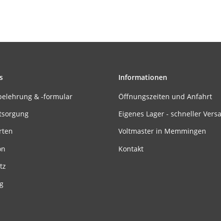
s
Informationen
belehrung & -formular
Öffnungszeiten und Anfahrt
tsorgung
Eigenes Lager - schneller Vers
rten
Voltmaster in Memmingen
on
Kontakt
tz
g