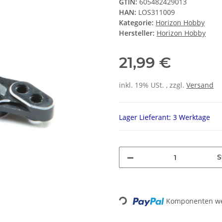
GTIN:
605482429013
HAN:
LOS311009
Kategorie:
Horizon Hobby
Hersteller:
Horizon Hobby
21,99 €
inkl. 19% USt. , zzgl.
Versand
Lager Lieferant: 3 Werktage
S
Loading...
Komponenten wer