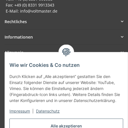
Fax: +49 (0) 8331 9913343
E-Mail: info@voltmaster.de
Rechtliches
Informationen
Allgemein
Wie wir Cookies & Co nutzen
Teil unseres Netzwerks:
SmoliTec - Safety. Simplified. Worldwide. ( B2B Shop )
Durch Klicken auf „Alle akzeptieren“ gestatten Sie den
Einsatz folgender Dienste auf unserer Website: YouTube,
Vimeo. Sie können die Einstellung jederzeit ändern
Vertrag widerrufen
(Fingerabdruck-Icon links unten). Weitere Details finden Sie
unter
Konfigurieren
und in unserer
Datenschutzerklärung
.
Impressum
|
Datenschutz
* Alle Preise inkl. gesetzlicher USt., zzgl.
Versand
Alle akzeptieren