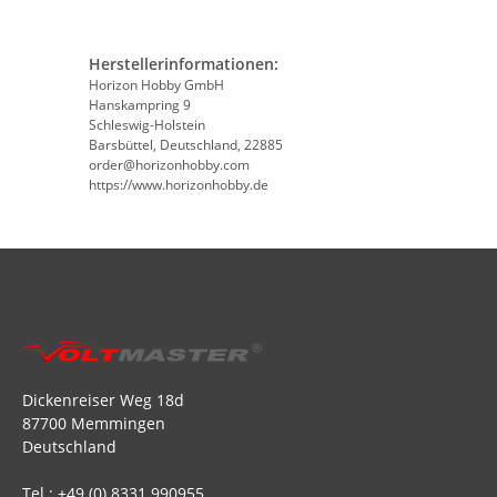
Herstellerinformationen:
Horizon Hobby GmbH
Hanskampring 9
Schleswig-Holstein
Barsbüttel, Deutschland, 22885
order@horizonhobby.com
https://www.horizonhobby.de
Dickenreiser Weg 18d
87700 Memmingen
Deutschland
Tel.: +49 (0) 8331 990955