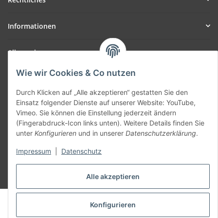
Informationen
Allgemein
Wie wir Cookies & Co nutzen
Teil unseres Netzwerks:
SmoliTec - Safety. Simplified. Worldwide. ( B2B Shop )
Durch Klicken auf „Alle akzeptieren“ gestatten Sie den
Einsatz folgender Dienste auf unserer Website: YouTube,
Vimeo. Sie können die Einstellung jederzeit ändern
Vertrag widerrufen
(Fingerabdruck-Icon links unten). Weitere Details finden Sie
unter
Konfigurieren
und in unserer
Datenschutzerklärung
.
Impressum
|
Datenschutz
* Alle Preise inkl. gesetzlicher USt., zzgl.
Versand
Alle akzeptieren
© voltmaster.de
Konfigurieren
Powered by
JTL-Shop