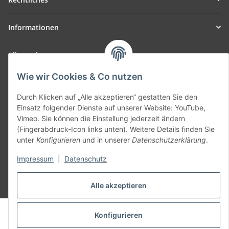
Informationen
Allgemein
Wie wir Cookies & Co nutzen
Teil unseres Netzwerks:
SmoliTec - Safety. Simplified. Worldwide. ( B2B Shop )
Durch Klicken auf „Alle akzeptieren“ gestatten Sie den
Einsatz folgender Dienste auf unserer Website: YouTube,
Vimeo. Sie können die Einstellung jederzeit ändern
Vertrag widerrufen
(Fingerabdruck-Icon links unten). Weitere Details finden Sie
unter
Konfigurieren
und in unserer
Datenschutzerklärung
.
Impressum
|
Datenschutz
* Alle Preise inkl. gesetzlicher USt., zzgl.
Versand
Alle akzeptieren
© voltmaster.de
Konfigurieren
Powered by
JTL-Shop