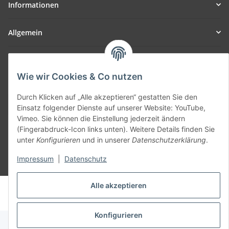
Informationen
Allgemein
Teil unseres Netzwerks:
SmoliTec - Safety. Simplified. Worldwide. ( B2B Shop )
Wie wir Cookies & Co nutzen
Durch Klicken auf „Alle akzeptieren“ gestatten Sie den
Vertrag widerrufen
Einsatz folgender Dienste auf unserer Website: YouTube,
Vimeo. Sie können die Einstellung jederzeit ändern
(Fingerabdruck-Icon links unten). Weitere Details finden Sie
unter
Konfigurieren
und in unserer
Datenschutzerklärung
.
Impressum
|
Datenschutz
* Alle Preise inkl. gesetzlicher USt., zzgl.
Versand
Alle akzeptieren
© voltmaster.de
Powered by
JTL-Shop
Konfigurieren