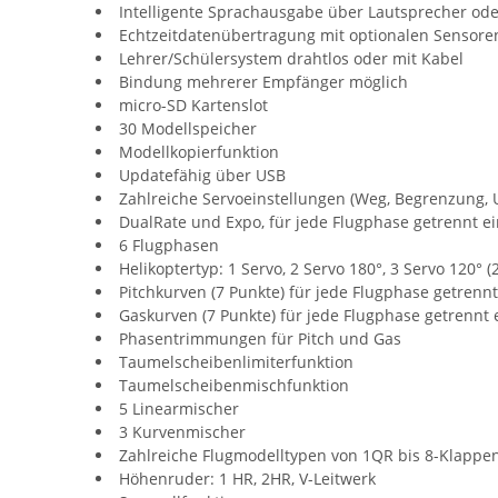
Intelligente Sprachausgabe über Lautsprecher ode
Echtzeitdatenübertragung mit optionalen Sensoren 
Lehrer/Schülersystem drahtlos oder mit Kabel
Bindung mehrerer Empfänger möglich
micro-SD Kartenslot
30 Modellspeicher
Modellkopierfunktion
Updatefähig über USB
Zahlreiche Servoeinstellungen (Weg, Begrenzung, U
DualRate und Expo, für jede Flugphase getrennt ei
6 Flugphasen
Helikoptertyp: 1 Servo, 2 Servo 180°, 3 Servo 120° (2
Pitchkurven (7 Punkte) für jede Flugphase getrennt
Gaskurven (7 Punkte) für jede Flugphase getrennt e
Phasentrimmungen für Pitch und Gas
Taumelscheibenlimiterfunktion
Taumelscheibenmischfunktion
5 Linearmischer
3 Kurvenmischer
Zahlreiche Flugmodelltypen von 1QR bis 8-Klap
Höhenruder: 1 HR, 2HR, V-Leitwerk