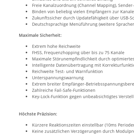
Freie Kanalzuordnung (Channel Mapping), Sender-
Binden von beliebig vielen Empfängern zur Kanale
Zukunftssicher durch Updatefähigkeit über USB-Sch
Deutschsprachige Menüführung (weitere Sprachen 
Maximale Sicherheit:
Extrem hohe Reichweite
FHSS, Frequenzhopping über bis zu 75 Kanäle
Maximale Störunempfindlichkeit durch optimiertes
Intelligente Datenübertragung mit Korrekturfunkti
Reichweite Test- und Warnfunktion
Unterspannungswarnung
Extrem breiter Empfänger-Betriebsspannungsbereich 
Zahlreiche Fail-Safe-Funktionen
Key-Lock-Funktion gegen unbeabsichtigtes Verste
Höchste Präzision:
Kürzere Reaktionszeiten einstellbar (10ms Perioden
Keine zusätzlichen Verzögerungen durch Modulpr