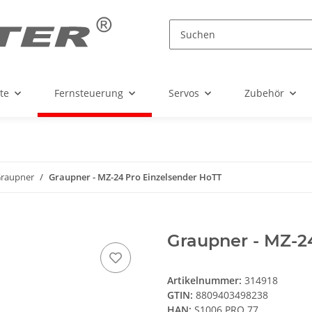
te
Fernsteuerung
Servos
Zubehör
raupner
Graupner - MZ-24 Pro Einzelsender HoTT
Graupner - MZ-2
Artikelnummer:
314918
GTIN:
8809403498238
HAN:
S1006.PRO.77