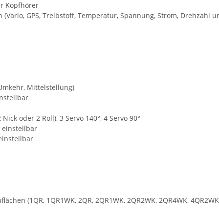
r Kopfhörer
(Vario, GPS, Treibstoff, Temperatur, Spannung, Strom, Drehzahl u
mkehr, Mittelstellung)
nstellbar
 Nick oder 2 Roll), 3 Servo 140°, 4 Servo 90°
 einstellbar
instellbar
penflächen (1QR, 1QR1WK, 2QR, 2QR1WK, 2QR2WK, 2QR4WK, 4QR2W