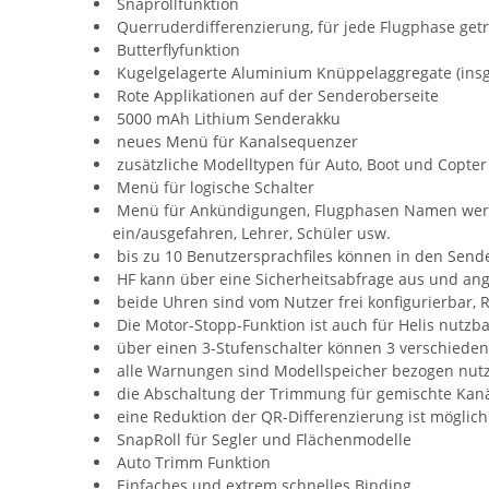
Snaprollfunktion
Querruderdifferenzierung, für jede Flugphase getr
Butterflyfunktion
Kugelgelagerte Aluminium Knüppelaggregate (insg
Rote Applikationen auf der Senderoberseite
5000 mAh Lithium Senderakku
neues Menü für Kanalsequenzer
zusätzliche Modelltypen für Auto, Boot und Copter
Menü für logische Schalter
Menü für Ankündigungen, Flugphasen Namen werde
ein/ausgefahren, Lehrer, Schüler usw.
bis zu 10 Benutzersprachfiles können in den Send
HF kann über eine Sicherheitsabfrage aus und ang
beide Uhren sind vom Nutzer frei konfigurierbar, 
Die Motor-Stopp-Funktion ist auch für Helis nutzb
über einen 3-Stufenschalter können 3 verschiede
alle Warnungen sind Modellspeicher bezogen nutzb
die Abschaltung der Trimmung für gemischte Kanäl
eine Reduktion der QR-Differenzierung ist möglich
SnapRoll für Segler und Flächenmodelle
Auto Trimm Funktion
Einfaches und extrem schnelles Binding