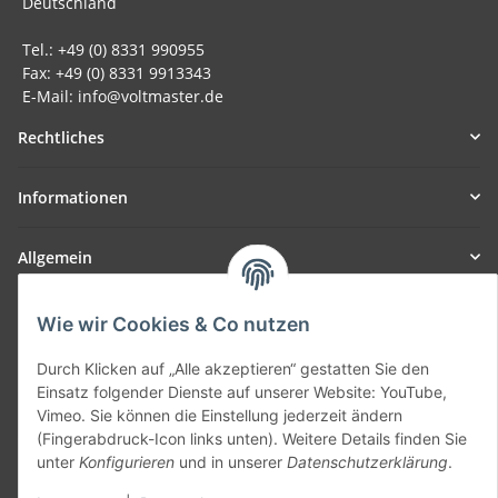
Deutschland
Tel.: +49 (0) 8331 990955
Fax: +49 (0) 8331 9913343
E-Mail: info@voltmaster.de
Rechtliches
Informationen
Allgemein
Teil unseres Netzwerks:
Wie wir Cookies & Co nutzen
SmoliTec - Safety. Simplified. Worldwide. ( B2B Shop )
Durch Klicken auf „Alle akzeptieren“ gestatten Sie den
Einsatz folgender Dienste auf unserer Website: YouTube,
Vertrag widerrufen
Vimeo. Sie können die Einstellung jederzeit ändern
(Fingerabdruck-Icon links unten). Weitere Details finden Sie
unter
Konfigurieren
und in unserer
Datenschutzerklärung
.