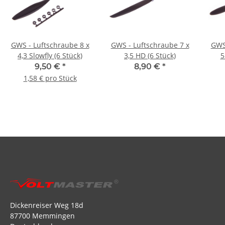
GWS - Luftschraube 8 x
GWS - Luftschraube 7 x
GWS 
4,3 Slowfly (6 Stück)
3,5 HD (6 Stück)
5
9,50 €
*
8,90 €
*
1,58 € pro Stück
Dickenreiser Weg 18d
87700 Memmingen