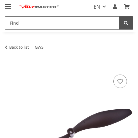
EN
Back to list
GWS