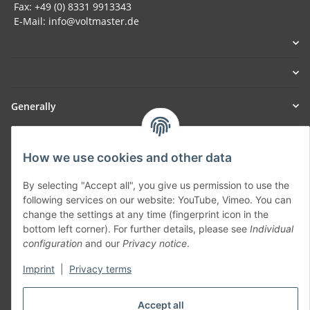
Fax: +49 (0) 8331 9913343
E-Mail: info@voltmaster.de
Generally
Part of our network:
How we use cookies and other data
SmoliTec - Safety. Simplified. Worldwide. ( B2B Shop )
By selecting "Accept all", you give us permission to use the
following services on our website: YouTube, Vimeo. You can
Withdraw contract
change the settings at any time (fingerprint icon in the
bottom left corner). For further details, please see
Individual
configuration
and our
Privacy notice
.
Imprint
|
Privacy terms
* All prices incl. VAT, plus
shipping fees
Accept all