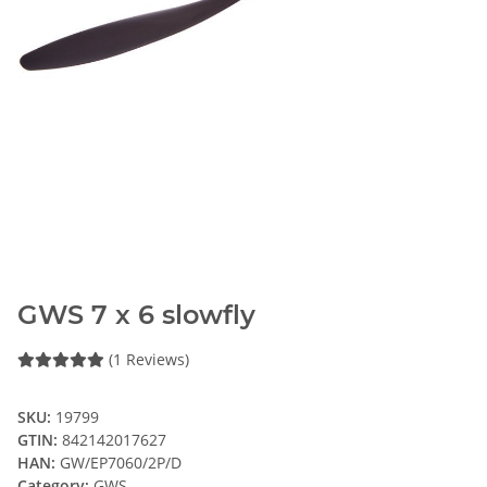
GWS 7 x 6 slowfly
(1 Reviews)
SKU:
19799
GTIN:
842142017627
HAN:
GW/EP7060/2P/D
Category:
GWS