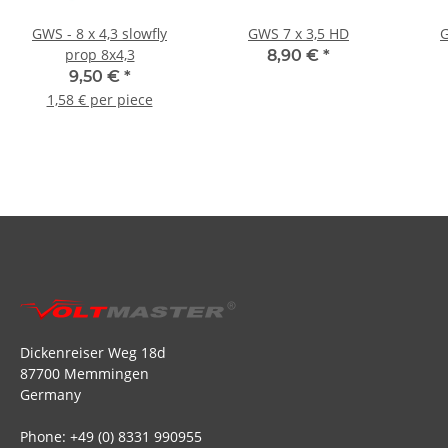
GWS - 8 x 4,3 slowfly
GWS 7 x 3,5 HD
G
prop 8x4,3
8,90 €
*
9,50 €
*
1,58 € per piece
Dickenreiser Weg 18d
87700 Memmingen
Germany
Phone: +49 (0) 8331 990955