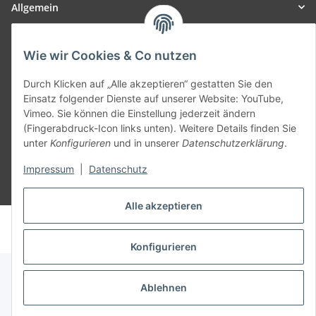
Allgemein
Teil unseres Netzwerks:
Wie wir Cookies & Co nutzen
SmoliTec - Safety. Simplified. Worldwide. ( B2B Shop )
Durch Klicken auf „Alle akzeptieren“ gestatten Sie den
Einsatz folgender Dienste auf unserer Website: YouTube,
Vertrag widerrufen
Vimeo. Sie können die Einstellung jederzeit ändern
(Fingerabdruck-Icon links unten). Weitere Details finden Sie
unter
Konfigurieren
und in unserer
Datenschutzerklärung
.
Impressum
|
Datenschutz
* Alle Preise inkl. gesetzlicher USt., zzgl.
Versand
Alle akzeptieren
© voltmaster.de
Powered by
JTL-Shop
Konfigurieren
Ablehnen