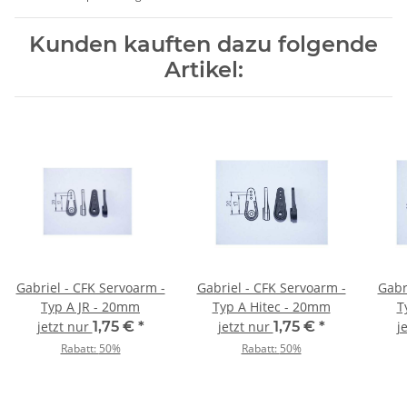
Kunden kauften dazu folgende
Artikel:
Gabriel - CFK Servoarm -
Gabriel - CFK Servoarm -
Gabr
Typ A JR - 20mm
Typ A Hitec - 20mm
T
jetzt nur
1,75 €
*
jetzt nur
1,75 €
*
j
Rabatt:
50%
Rabatt:
50%