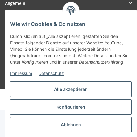
Allgemein
Teil unseres Netzwerks:
Wie wir Cookies & Co nutzen
SmoliTec - Safety. Simplified. Worldwide. ( B2B Shop )
Durch Klicken auf „Alle akzeptieren“ gestatten Sie den
Einsatz folgender Dienste auf unserer Website: YouTube,
Vertrag widerrufen
Vimeo. Sie können die Einstellung jederzeit ändern
(Fingerabdruck-Icon links unten). Weitere Details finden Sie
unter
Konfigurieren
und in unserer
Datenschutzerklärung
.
Impressum
|
Datenschutz
* Alle Preise inkl. gesetzlicher USt., zzgl.
Versand
Alle akzeptieren
© voltmaster.de
Powered by
JTL-Shop
Konfigurieren
Ablehnen