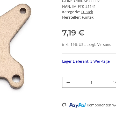
GTIN:
3700624560597
HAN:
IM-FTK-21141
Kategorie:
Funtek
Hersteller:
Funtek
7,19 €
inkl. 19% USt. , zzgl.
Versand
Lager Lieferant: 3 Werktage
S
Loading...
Komponenten wer