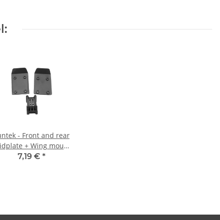
l:
ntek - Front and rear
idplate + Wing mount
(IM-FTK-21123)
7,19 €
*