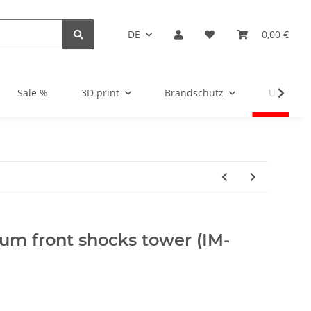
DE
0,00 €
Sale %
3D print
Brandschutz
Unsortie
um front shocks tower (IM-