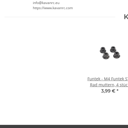
info@kavanrc.eu
https://www.kavanrc.com
K
Funtek - M4 Funtek S
Rad muttern, 4 stüc
3,99 €
*