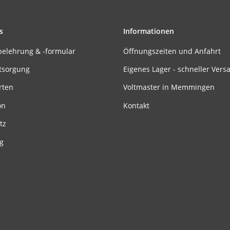
s
Informationen
belehrung & -formular
Öffnungszeiten und Anfahrt
tsorgung
Eigenes Lager - schneller Vers
rten
Voltmaster in Memmingen
on
Kontakt
tz
g