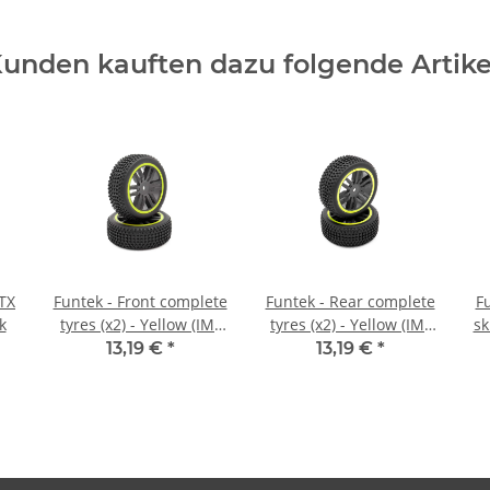
unden kauften dazu folgende Artike
TX
Funtek - Front complete
Funtek - Rear complete
Fu
k
tyres (x2) - Yellow (IM-
tyres (x2) - Yellow (IM-
sk
FTK-21106)
FTK-21114)
13,19 €
*
13,19 €
*