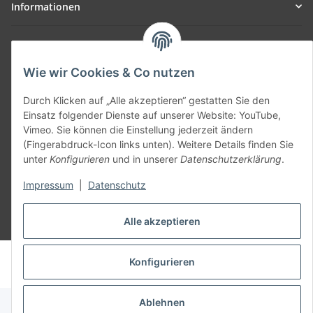
Informationen
Allgemein
Wie wir Cookies & Co nutzen
Teil unseres Netzwerks:
SmoliTec - Safety. Simplified. Worldwide. ( B2B Shop )
Durch Klicken auf „Alle akzeptieren“ gestatten Sie den
Einsatz folgender Dienste auf unserer Website: YouTube,
Vimeo. Sie können die Einstellung jederzeit ändern
Vertrag widerrufen
(Fingerabdruck-Icon links unten). Weitere Details finden Sie
unter
Konfigurieren
und in unserer
Datenschutzerklärung
.
Impressum
|
Datenschutz
Alle akzeptieren
* Alle Preise inkl. gesetzlicher USt., zzgl.
Versand
© voltmaster.de
Konfigurieren
Powered by
JTL-Shop
Ablehnen