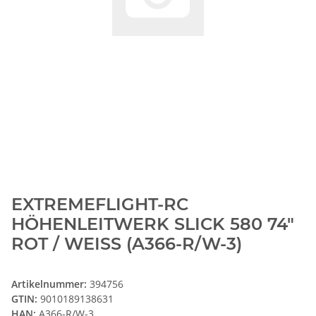
EXTREMEFLIGHT-RC
HÖHENLEITWERK SLICK 580 74"
ROT / WEISS (A366-R/W-3)
Artikelnummer:
394756
GTIN:
9010189138631
HAN:
A366-R/W-3