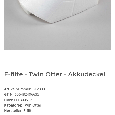
E-flite - Twin Otter - Akkudeckel
Artikelnummer:
312399
GTIN:
605482496633
HAN:
EFL300512
Kategorie:
Twin Otter
Hersteller:
E-flite