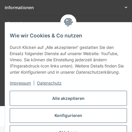
Informationen
Allgemein
Wie wir Cookies & Co nutzen
Teil unseres Netzwerks:
SmoliTec - Safety. Simplified. Worldwide. ( B2B Shop )
Durch Klicken auf „Alle akzeptieren“ gestatten Sie den
Einsatz folgender Dienste auf unserer Website: YouTube,
Vimeo. Sie können die Einstellung jederzeit ändern
Vertrag widerrufen
(Fingerabdruck-Icon links unten). Weitere Details finden Sie
unter
Konfigurieren
und in unserer
Datenschutzerklärung
.
Impressum
|
Datenschutz
Alle akzeptieren
* Alle Preise inkl. gesetzlicher USt., zzgl.
Versand
© voltmaster.de
Konfigurieren
Powered by
JTL-Shop