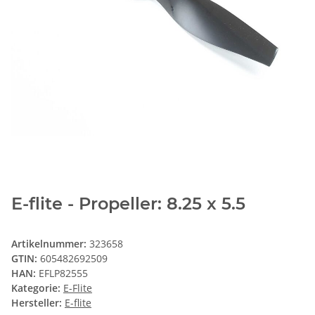
E-flite - Propeller: 8.25 x 5.5
Artikelnummer:
323658
GTIN:
605482692509
HAN:
EFLP82555
Kategorie:
E-Flite
Hersteller:
E-flite