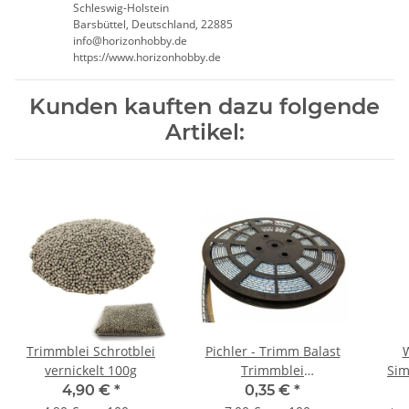
Schleswig-Holstein
Barsbüttel, Deutschland, 22885
info@horizonhobby.de
https://www.horizonhobby.de
Kunden kauften dazu folgende
Artikel:
Trimmblei Schrotblei
Pichler - Trimm Balast
vernickelt 100g
Trimmblei
Sim
Trimmgewicht - 5g (1
4,90 €
*
0,35 €
*
Stück)