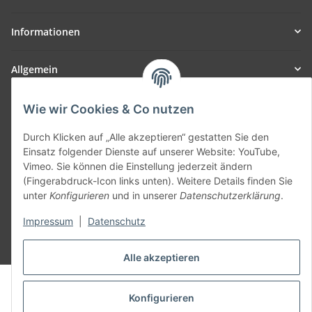
Informationen
Allgemein
Teil unseres Netzwerks:
Wie wir Cookies & Co nutzen
SmoliTec - Safety. Simplified. Worldwide. ( B2B Shop )
Durch Klicken auf „Alle akzeptieren“ gestatten Sie den
Einsatz folgender Dienste auf unserer Website: YouTube,
Vertrag widerrufen
Vimeo. Sie können die Einstellung jederzeit ändern
(Fingerabdruck-Icon links unten). Weitere Details finden Sie
unter
Konfigurieren
und in unserer
Datenschutzerklärung
.
Impressum
|
Datenschutz
* Alle Preise inkl. gesetzlicher USt., zzgl.
Versand
Alle akzeptieren
© voltmaster.de
Powered by
JTL-Shop
Konfigurieren