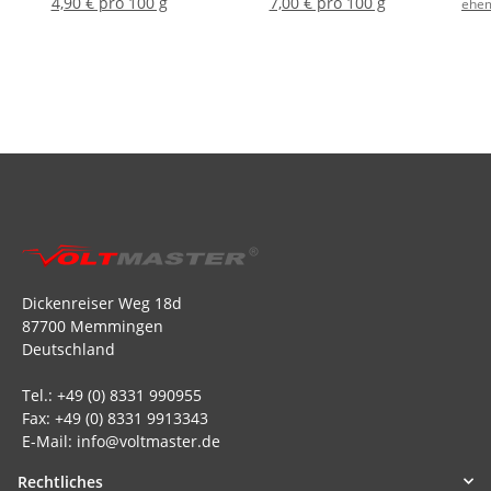
4,90 € pro 100 g
7,00 € pro 100 g
ehem
Dickenreiser Weg 18d
87700 Memmingen
Deutschland
Tel.: +49 (0) 8331 990955
Fax: +49 (0) 8331 9913343
E-Mail: info@voltmaster.de
Rechtliches