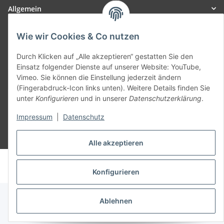
Allgemein
Teil unseres Netzwerks:
Wie wir Cookies & Co nutzen
SmoliTec - Safety. Simplified. Worldwide. ( B2B Shop )
Durch Klicken auf „Alle akzeptieren“ gestatten Sie den
Einsatz folgender Dienste auf unserer Website: YouTube,
Vimeo. Sie können die Einstellung jederzeit ändern
Vertrag widerrufen
(Fingerabdruck-Icon links unten). Weitere Details finden Sie
unter
Konfigurieren
und in unserer
Datenschutzerklärung
.
Impressum
|
Datenschutz
* Alle Preise inkl. gesetzlicher USt., zzgl.
Versand
Alle akzeptieren
© voltmaster.de
Powered by
JTL-Shop
Konfigurieren
Ablehnen