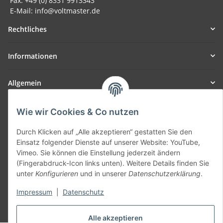
Fax: +49 (0) 8331 9913343
E-Mail: info@voltmaster.de
Rechtliches
Informationen
Allgemein
Teil unseres Netzwerks:
Wie wir Cookies & Co nutzen
SmoliTec - Safety. Simplified. Worldwide. ( B2B Shop )
Durch Klicken auf „Alle akzeptieren“ gestatten Sie den
Einsatz folgender Dienste auf unserer Website: YouTube,
Vertrag widerrufen
Vimeo. Sie können die Einstellung jederzeit ändern
(Fingerabdruck-Icon links unten). Weitere Details finden Sie
unter
Konfigurieren
und in unserer
Datenschutzerklärung
.
Impressum
|
Datenschutz
* Alle Preise inkl. gesetzlicher USt., zzgl.
Versand
Alle akzeptieren