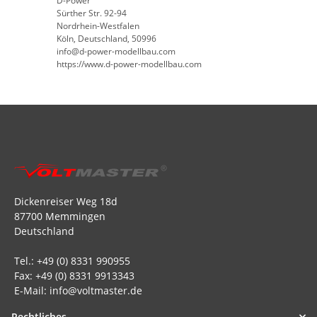
D-Power
Sürther Str. 92-94
Nordrhein-Westfalen
Köln, Deutschland, 50996
info@d-power-modellbau.com
https://www.d-power-modellbau.com
Dickenreiser Weg 18d
87700 Memmingen
Deutschland
Tel.: +49 (0) 8331 990955
Fax: +49 (0) 8331 9913343
E-Mail: info@voltmaster.de
Rechtliches