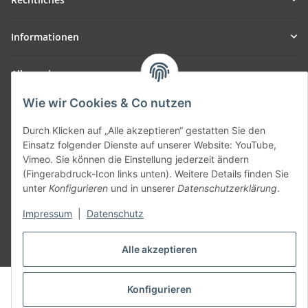
Informationen
Allgemein
Wie wir Cookies & Co nutzen
Teil unseres Netzwerks:
SmoliTec - Safety. Simplified. Worldwide. ( B2B Shop )
Durch Klicken auf „Alle akzeptieren“ gestatten Sie den
Einsatz folgender Dienste auf unserer Website: YouTube,
Vimeo. Sie können die Einstellung jederzeit ändern
Vertrag widerrufen
(Fingerabdruck-Icon links unten). Weitere Details finden Sie
unter
Konfigurieren
und in unserer
Datenschutzerklärung
.
Impressum
|
Datenschutz
* Alle Preise inkl. gesetzlicher USt., zzgl.
Versand
Alle akzeptieren
© voltmaster.de
Konfigurieren
Powered by
JTL-Shop