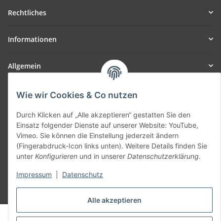
Rechtliches
Informationen
Allgemein
Teil unseres Netzwerks:
Wie wir Cookies & Co nutzen
SmoliTec - Safety. Simplified. Worldwide. ( B2B Shop )
Durch Klicken auf „Alle akzeptieren“ gestatten Sie den
Einsatz folgender Dienste auf unserer Website: YouTube,
Vertrag widerrufen
Vimeo. Sie können die Einstellung jederzeit ändern
(Fingerabdruck-Icon links unten). Weitere Details finden Sie
unter
Konfigurieren
und in unserer
Datenschutzerklärung
.
Impressum
|
Datenschutz
* Alle Preise inkl. gesetzlicher USt., zzgl.
Versand
Alle akzeptieren
© voltmaster.de