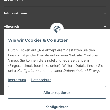
Informationen
Allgemein
Teil unseres Netzwerks:
Wie wir Cookies & Co nutzen
SmoliTec - Safety. Simplified. Worldwide. ( B2B Shop )
Durch Klicken auf „Alle akzeptieren“ gestatten Sie den
Einsatz folgender Dienste auf unserer Website: YouTube,
Vertrag widerrufen
Vimeo. Sie können die Einstellung jederzeit ändern
(Fingerabdruck-Icon links unten). Weitere Details finden Sie
unter
Konfigurieren
und in unserer
Datenschutzerklärung
.
Impressum
|
Datenschutz
* Alle Preise inkl. gesetzlicher USt., zzgl.
Versand
Alle akzeptieren
© voltmaster.de
Powered by
JTL-Shop
Konfigurieren