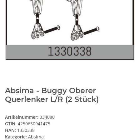
Absima - Buggy Oberer
Querlenker L/R (2 Stück)
Artikelnummer:
334080
GTIN:
4250650941475
HAN:
1330338
Kategorie:
Absima