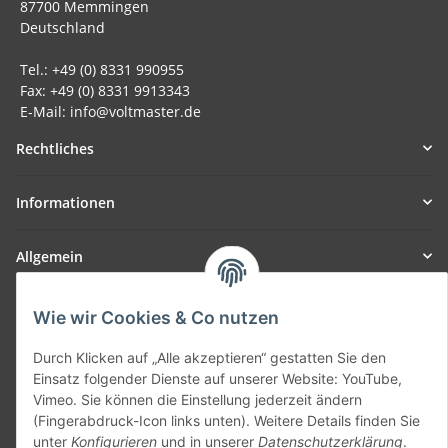
87700 Memmingen
Deutschland
Tel.: +49 (0) 8331 990955
Fax: +49 (0) 8331 9913343
E-Mail: info@voltmaster.de
Rechtliches
Informationen
Allgemein
Teil unseres Netzwerks:
Wie wir Cookies & Co nutzen
SmoliTec - Safety. Simplified. Worldwide. ( B2B Shop )
Durch Klicken auf „Alle akzeptieren“ gestatten Sie den
Einsatz folgender Dienste auf unserer Website: YouTube,
Vertrag widerrufen
Vimeo. Sie können die Einstellung jederzeit ändern
(Fingerabdruck-Icon links unten). Weitere Details finden Sie
unter
Konfigurieren
und in unserer
Datenschutzerklärung
.