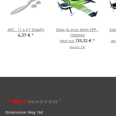
APC - 11 x 4,7 SlowFly
Edge XL grün 8mm EPP -
Edg
1060mm
6,37 €
*
jetzt nur
135,32 €
*
jet
Rabatt:
3%
Dickenreiser Weg 18d