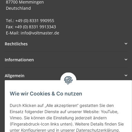
87700 Memmingen
Deutschland
Tel.: +49 (0) 8331 990955
Fax: +49 (0) 8331 9913343
E-Mail: info@voltmaster.de
Rechtliches
Informationen
Allgemein
Teil unseres Netzwerks:
Wie wir Cookies & Co nutzen
SmoliTec - Safety. Simplified. Worldwide. ( B2B Shop )
Durch Klicken auf „Alle akzeptieren“ gestatten Sie den
Einsatz folgender Dienste auf unserer Website: YouTube,
Vertrag widerrufen
Vimeo. Sie können die Einstellung jederzeit ändern
(Fingerabdruck-Icon links unten). Weitere Details finden Sie
unter
Konfigurieren
und in unserer
Datenschutzerklärung
.