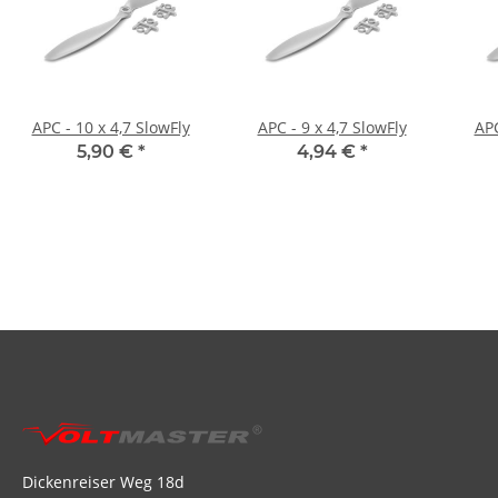
APC - 10 x 4,7 SlowFly
APC - 9 x 4,7 SlowFly
APC
5,90 €
*
4,94 €
*
Dickenreiser Weg 18d