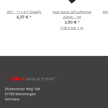
APC - 11 x 4,7 SlowFly
loop band self-adhesive
APC
20mm - 1m
6,37 €
*
2,90 €
*
2,90 € per 1 m
Dickenreiser Weg 18d
87700 Memmingen
Germany