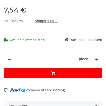
7,54 €
incl. 19% VAT , plus
shipping costs
Question about item
Available immediately
piece
ng...
components are loading ...
Description