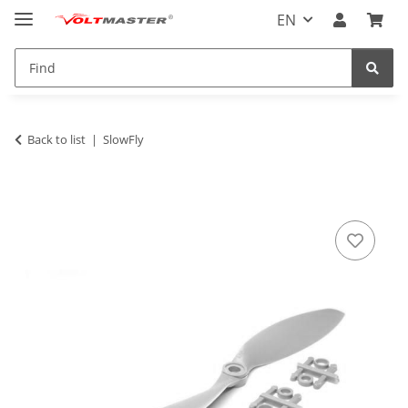
EN
Back to list
SlowFly