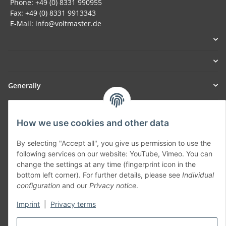
Phone: +49 (0) 8331 990955
Fax: +49 (0) 8331 9913343
E-Mail: info@voltmaster.de
Generally
Part of our network:
How we use cookies and other data
SmoliTec - Safety. Simplified. Worldwide. ( B2B Shop )
By selecting "Accept all", you give us permission to use the
following services on our website: YouTube, Vimeo. You can
Withdraw contract
change the settings at any time (fingerprint icon in the
bottom left corner). For further details, please see
Individual
configuration
and our
Privacy notice
.
Imprint
|
Privacy terms
* All prices incl. VAT, plus
shipping fees