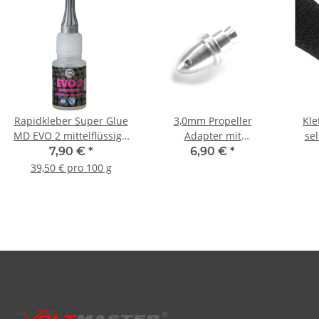
Rapidkleber Super Glue
3,0mm Propeller
Kle
MD EVO 2 mittelflüssig -
Adapter mit
se
20g
Spinnerkonus
7,90 €
*
6,90 €
*
39,50 € pro 100 g