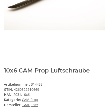
10x6 CAM Prop Luftschraube
Artikelnummer:
314438
GTIN:
4260522910669
HAN:
2031.10x6
Kategorie:
CAM Prop
Hersteller:
Graupner