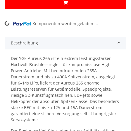
ding...
Komponenten werden geladen ...
Beschreibung
Der YGE Aureus 265 ist ein extrem leistungsstarker
Hochvolt-Brushlessregler für kompromisslose High-
Power-Antriebe. Mit beeindruckenden 265A
Dauerstrom und bis zu 400A Spitzenstrom, ausgelegt
für 6–14s LiPo, liefert der Aureus 265 enorme
Leistungsreserven für Großmodelle, Speedprojekte,
riesige 3D-Kunstflugmaschinen, EDF-Jets sowie
Helikopter der absoluten Spitzenklasse. Das besonders
starke BEC mit bis zu 12V und 15A Dauerstrom
garantiert eine sichere Versorgung selbst hungrigster
Servosysteme.
Der Regler verfügt über integrierten Antiblitz, aktiven