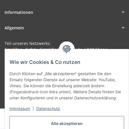
Informationen
Allgemein
Teil unseres Netzwerks:
SmoliTec - Safety. Simplified. Worldwide. ( B2B Shop )
Wie wir Cookies & Co nutzen
Vertrag widerrufen
Durch Klicken auf „Alle akzeptieren“ gestatten Sie den
Einsatz folgender Dienste auf unserer Website: YouTube,
Vimeo. Sie können die Einstellung jederzeit ändern
(Fingerabdruck-Icon links unten). Weitere Details finden Sie
unter
Konfigurieren
und in unserer
Datenschutzerklärung
.
* Alle Preise inkl. gesetzlicher USt., zzgl.
Versand
Impressum
|
Datenschutz
© voltmaster.de
Powered by
JTL-Shop
Alle akzeptieren