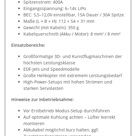
Spitzenstrom: 400A
Eingangsspannung: 6–14s LiPo
BEC: 5,5–12,0V einstellbar, 15A Dauer / 30A Spitze
Maße (L × B × H): 112 × 54 × 31 mm
Gewicht (mit Kabeln): 350 g
Kabelquerschnitt (Akku / Motor): 8 mm² / 8 mm²
Einsatzbereiche:
Großformatige 3D- und Kunstflugmaschinen der
höchsten Leistungsklasse
EDF-Jets und Speedmodelle
Große Helikopter mit extremem Leistungsbedarf
High-Power-Setups mit hohen Strömen und
starken Servolasten
Hinweise zur Inbetriebnahme:
Vor Erstbetrieb Modus-Setup durchführen
Auf optimale Kühlung achten – Lüfter korrekt
montieren
Akkukabel möglichst kurz halten, ggf.