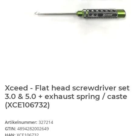
Xceed - Flat head screwdriver set
3.0 & 5.0 + exhaust spring / caste
(XCE106732)
Artikelnummer:
327214
GTIN:
4894282002649
HAN:
XCE106732