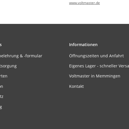
www.voltmaster.de
s
Informationen
belehrung & -formular
Öffnungszeiten und Anfahrt
tsorgung
Eigenes Lager - schneller Vers
rten
Voltmaster in Memmingen
on
Kontakt
tz
g