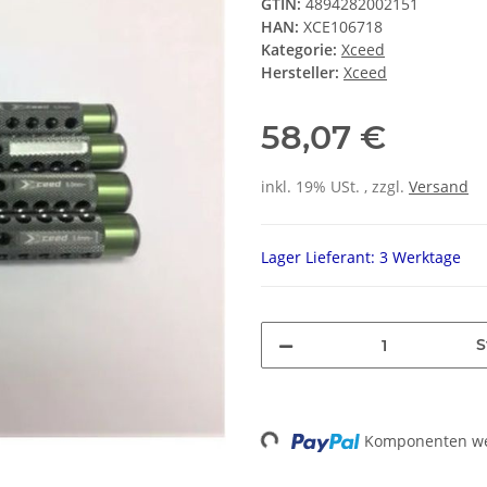
GTIN:
4894282002151
HAN:
XCE106718
Kategorie:
Xceed
Hersteller:
Xceed
58,07 €
inkl. 19% USt. , zzgl.
Versand
Lager Lieferant: 3 Werktage
S
Loading...
Komponenten wer