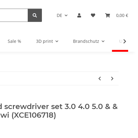
DE
0,00 €
Sale %
3D print
Brandschutz
Unsortie
 screwdriver set 3.0 4.0 5.0 & &
wi (XCE106718)