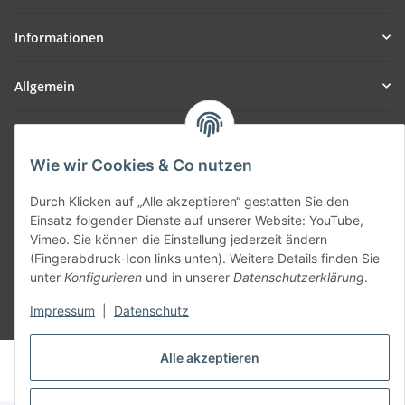
Informationen
Allgemein
Teil unseres Netzwerks:
SmoliTec - Safety. Simplified. Worldwide. ( B2B Shop )
Wie wir Cookies & Co nutzen
Durch Klicken auf „Alle akzeptieren“ gestatten Sie den
Vertrag widerrufen
Einsatz folgender Dienste auf unserer Website: YouTube,
Vimeo. Sie können die Einstellung jederzeit ändern
(Fingerabdruck-Icon links unten). Weitere Details finden Sie
unter
Konfigurieren
und in unserer
Datenschutzerklärung
.
Impressum
|
Datenschutz
* Alle Preise inkl. gesetzlicher USt., zzgl.
Versand
Alle akzeptieren
© voltmaster.de
Powered by
JTL-Shop