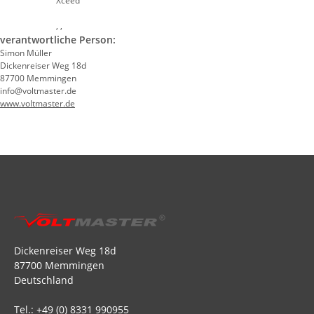
Xceed
, ,
verantwortliche Person:
Simon Müller
Dickenreiser Weg 18d
87700 Memmingen
info@voltmaster.de
www.voltmaster.de
Dickenreiser Weg 18d
87700 Memmingen
Deutschland
Tel.: +49 (0) 8331 990955