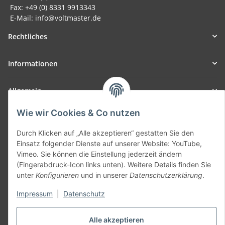
Fax: +49 (0) 8331 9913343
E-Mail: info@voltmaster.de
Rechtliches
Informationen
Allgemein
Wie wir Cookies & Co nutzen
Teil unseres Netzwerks:
SmoliTec - Safety. Simplified. Worldwide. ( B2B Shop )
Durch Klicken auf „Alle akzeptieren“ gestatten Sie den
Einsatz folgender Dienste auf unserer Website: YouTube,
Vimeo. Sie können die Einstellung jederzeit ändern
Vertrag widerrufen
(Fingerabdruck-Icon links unten). Weitere Details finden Sie
unter
Konfigurieren
und in unserer
Datenschutzerklärung
.
Impressum
|
Datenschutz
* Alle Preise inkl. gesetzlicher USt., zzgl.
Versand
Alle akzeptieren