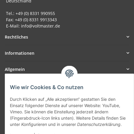
Deutschland
Tel.: +49 (0) 8331 990955
Fax: +49 (0) 8331 9913343
E-Mail: info@voltmaster.de
Rechtliches
Informationen
Allgemein
Teil unseres Netzwerks:
Wie wir Cookies & Co nutzen
SmoliTec - Safety. Simplified. Worldwide. ( B2B Shop )
Durch Klicken auf „Alle akzeptieren“ gestatten Sie den
Einsatz folgender Dienste auf unserer Website: YouTube,
Vertrag widerrufen
Vimeo. Sie können die Einstellung jederzeit ändern
(Fingerabdruck-Icon links unten). Weitere Details finden Sie
unter
Konfigurieren
und in unserer
Datenschutzerklärung
.