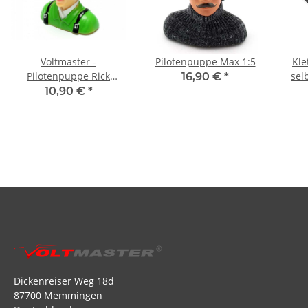
Voltmaster -
Pilotenpuppe Max 1:5
Kle
Pilotenpuppe Rick
sel
16,90 €
*
Maßstab 1:6
10,90 €
*
Dickenreiser Weg 18d
87700 Memmingen