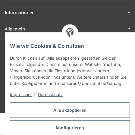
Informationen
Allgemein
Teil unseres Netzwerks:
Wie wir Cookies & Co nutzen
SmoliTec - Safety. Simplified. Worldwide. ( B2B Shop )
Durch Klicken auf „Alle akzeptieren“ gestatten Sie den
Einsatz folgender Dienste auf unserer Website: YouTube,
Vertrag widerrufen
Vimeo. Sie können die Einstellung jederzeit ändern
(Fingerabdruck-Icon links unten). Weitere Details finden Sie
unter
Konfigurieren
und in unserer
Datenschutzerklärung
.
Impressum
|
Datenschutz
* Alle Preise inkl. gesetzlicher USt., zzgl.
Versand
Alle akzeptieren
© voltmaster.de
Powered by
JTL-Shop
Konfigurieren