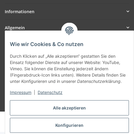
Informationen
Allgemein
Teil unseres Netzwerks:
Wie wir Cookies & Co nutzen
SmoliTec - Safety. Simplified. Worldwide. ( B2B Shop )
Durch Klicken auf „Alle akzeptieren“ gestatten Sie den
Einsatz folgender Dienste auf unserer Website: YouTube,
Vimeo. Sie können die Einstellung jederzeit ändern
Vertrag widerrufen
(Fingerabdruck-Icon links unten). Weitere Details finden Sie
unter
Konfigurieren
und in unserer
Datenschutzerklärung
.
Impressum
|
Datenschutz
* Alle Preise inkl. gesetzlicher USt., zzgl.
Versand
Alle akzeptieren
© voltmaster.de
Powered by
JTL-Shop
Konfigurieren