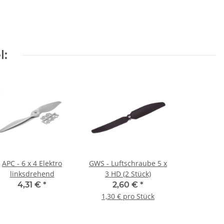
l:
APC - 6 x 4 Elektro
GWS - Luftschraube 5 x
linksdrehend
3 HD (2 Stück)
4,31 €
*
2,60 €
*
1,30 € pro Stück