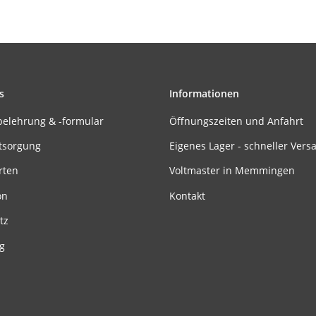
s
Informationen
belehrung & -formular
Öffnungszeiten und Anfahrt
tsorgung
Eigenes Lager - schneller Vers
rten
Voltmaster in Memmingen
on
Kontakt
tz
g