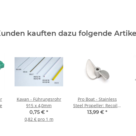
unden kauften dazu folgende Artike
r
Kavan - Führungsrohr
Pro Boat - Stainless
e
915 x 4,0mm
Steel Propeller: Recoil 2
18 (PRB-1374)
0,75 €
*
13,99 €
*
0,82 € pro 1 m