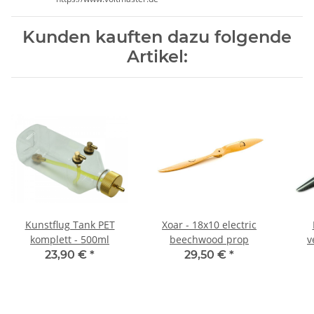
Kunden kauften dazu folgende
Artikel:
Kunstflug Tank PET
Xoar - 18x10 electric
komplett - 500ml
beechwood prop
v
23,90 €
*
29,50 €
*