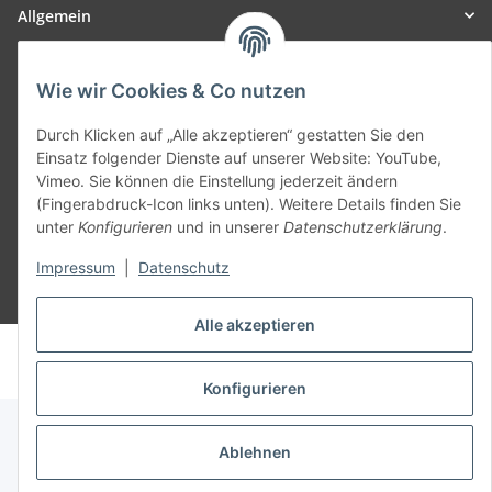
Allgemein
Teil unseres Netzwerks:
Wie wir Cookies & Co nutzen
SmoliTec - Safety. Simplified. Worldwide. ( B2B Shop )
Durch Klicken auf „Alle akzeptieren“ gestatten Sie den
Einsatz folgender Dienste auf unserer Website: YouTube,
Vertrag widerrufen
Vimeo. Sie können die Einstellung jederzeit ändern
(Fingerabdruck-Icon links unten). Weitere Details finden Sie
unter
Konfigurieren
und in unserer
Datenschutzerklärung
.
Impressum
|
Datenschutz
* Alle Preise inkl. gesetzlicher USt., zzgl.
Versand
Alle akzeptieren
© voltmaster.de
Powered by
JTL-Shop
Konfigurieren
Ablehnen