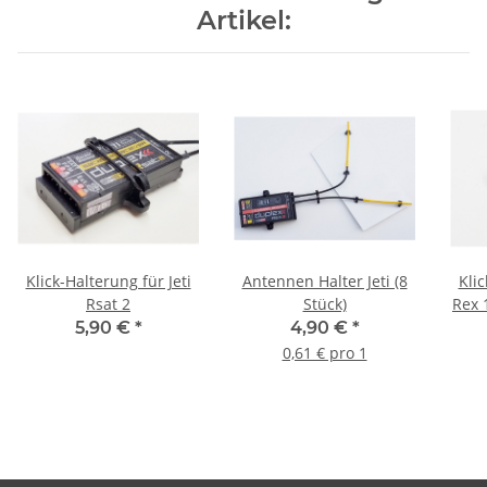
Artikel:
Klick-Halterung für Jeti
Antennen Halter Jeti (8
Klic
Rsat 2
Stück)
Rex 
5,90 €
*
4,90 €
*
0,61 € pro 1