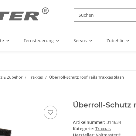
te
Fernsteuerung
Servos
Zubehör
tz & Zubehör
Traxxas
Überroll-Schutz roof rails Traxxas Slash
Überroll-Schutz r
Artikelnummer:
314634
Kategorie:
Traxxas
Hersteller:
Voltmaster®