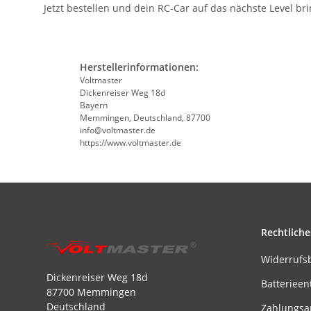
Jetzt bestellen und dein RC-Car auf das nächste Level br
Herstellerinformationen:
Voltmaster
Dickenreiser Weg 18d
Bayern
Memmingen, Deutschland, 87700
info@voltmaster.de
https://www.voltmaster.de
Rechtliche
Widerrufs
Dickenreiser Weg 18d
Batterieen
87700 Memmingen
Deutschland
Zahlungsa