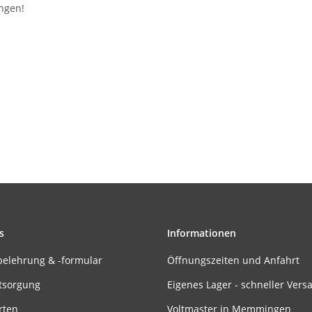
ingen!
s
Informationen
belehrung & -formular
Öffnungszeiten und Anfahrt
tsorgung
Eigenes Lager - schneller Vers
rten
Voltmaster in Memmingen