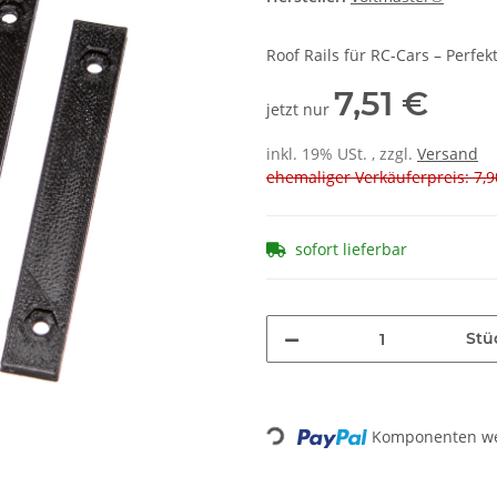
Roof Rails für RC-Cars – Perfe
7,51 €
jetzt nur
inkl. 19% USt. , zzgl.
Versand
ehemaliger Verkäuferpreis: 7,9
sofort lieferbar
Stü
Komponenten wer
Loading...