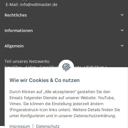
E-Mail: info@voltmaster.de
Rechtliches
Informationen
Allgemein
Teil unseres Netzwerks:
SmoliTec - Safety. Simplified. Worldwide. ( B2B Shop )
Wie wir Cookies & Co nutzen
Vertrag widerrufen
Durch Klicken auf „Alle akzeptieren“ gestatten Sie den
Einsatz folgender Dienste auf unserer Website: YouTube,
Vimeo. Sie können die Einstellung jederzeit ändern
(Fingerabdruck-Icon links unten). Weitere Details finden Sie
unter
Konfigurieren
und in unserer
Datenschutzerklärung
.
* Alle Preise inkl. gesetzlicher USt., zzgl.
Versand
Impressum
|
Datenschutz