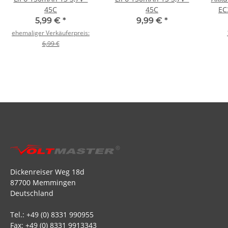
45C
45C
EC
5,99 €
*
9,99 €
*
ehemaliger Verkäuferpreis:
6,99 €
Dickenreiser Weg 18d
87700 Memmingen
Deutschland
Tel.: +49 (0) 8331 990955
Fax: +49 (0) 8331 9913343