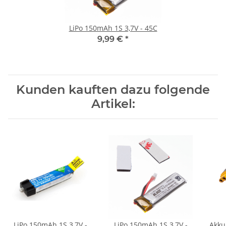
LiPo 150mAh 1S 3,7V - 45C
9,99 €
*
Kunden kauften dazu folgende
Artikel:
LiPo 150mAh 1S 3,7V -
LiPo 150mAh 1S 3,7V -
Akku