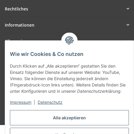
Rechtliches
Informationen
Allgemein
Wie wir Cookies & Co nutzen
Teil unseres Netzwerks:
SmoliTec - Safety. Simplified. Worldwide. ( B2B Shop )
Durch Klicken auf „Alle akzeptieren“ gestatten Sie den
Einsatz folgender Dienste auf unserer Website: YouTube,
Vimeo. Sie können die Einstellung jederzeit ändern
Vertrag widerrufen
(Fingerabdruck-Icon links unten). Weitere Details finden Sie
unter
Konfigurieren
und in unserer
Datenschutzerklärung
.
Impressum
|
Datenschutz
* Alle Preise inkl. gesetzlicher USt., zzgl.
Versand
Alle akzeptieren
© voltmaster.de