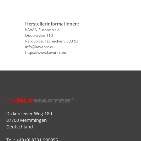
Herstellerinformationen:
KAVAN Europe s.r.o.
Doubravice 110
Pardubice, Tschechien, 533 53
info@kavanrc.eu
https://www.kavanrc.eu
Dickenreiser Weg 18d
87700 Memmingen
Deutschland
Tel.: +49 (0) 8331 990955