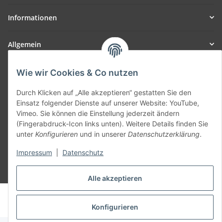
Informationen
Allgemein
Teil unseres Netzwerks:
Wie wir Cookies & Co nutzen
SmoliTec - Safety. Simplified. Worldwide. ( B2B Shop )
Durch Klicken auf „Alle akzeptieren“ gestatten Sie den
Einsatz folgender Dienste auf unserer Website: YouTube,
Vertrag widerrufen
Vimeo. Sie können die Einstellung jederzeit ändern
(Fingerabdruck-Icon links unten). Weitere Details finden Sie
unter
Konfigurieren
und in unserer
Datenschutzerklärung
.
Impressum
|
Datenschutz
* Alle Preise inkl. gesetzlicher USt., zzgl.
Versand
Alle akzeptieren
© voltmaster.de
Powered by
JTL-Shop
Konfigurieren