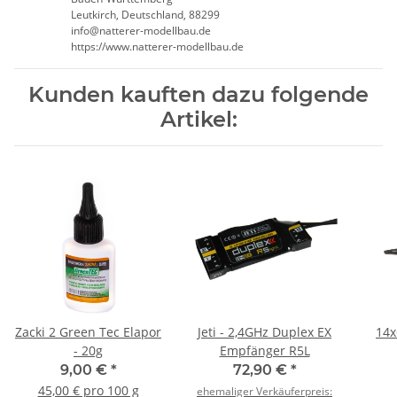
Leutkirch, Deutschland, 88299
info@natterer-modellbau.de
https://www.natterer-modellbau.de
Kunden kauften dazu folgende
Artikel:
Zacki 2 Green Tec Elapor
Jeti - 2,4GHz Duplex EX
14x
- 20g
Empfänger R5L
9,00 €
*
72,90 €
*
45,00 € pro 100 g
ehemaliger Verkäuferpreis: